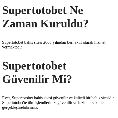
Supertotobet Ne
Zaman Kuruldu?
Supertotobet bahis sitesi 2008 yılından beri aktif olarak hizmet
vermektedir.
Supertotobet
Güvenilir Mi?
Evet, Supertotobet bahis sitesi güvenilir ve kaliteli bir bahis sitesidir.
Supertotobet'te tüm işlemllerinizi güvenilir ve hızlı bir şekilde
gerçekleştirebilirsiniz.