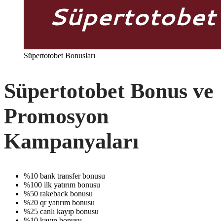
Süpertotobet Bonusları
Süpertotobet Bonus ve
Promosyon
Kampanyaları
%10 bank transfer bonusu
%100 ilk yatırım bonusu
%50 rakeback bonusu
%20 qr yatırım bonusu
%25 canlı kayıp bonusu
%10 kayıp bonusu