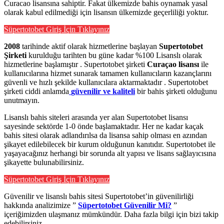
Curacao lisansına sahiptir. Fakat ülkemizde bahis oynamak yasal
olarak kabul edilmediği için lisansın ülkemizde geçerliliği yoktur.
Süpertotobet Giriş İçin Tıklayınız
2008
tarihinde aktif olarak hizmetlerine başlayan
Supertotobet
Şirketi
kurulduğu tarihten bu güne kadar %100 Lisanslı olarak
hizmetlerine başlamıştır . Supertotobet şirketi
Curaçao lisansı
ile
kullanıcılarına hizmet sunarak tamamen kullanıcıların kazançlarını
güvenli ve hızlı şekilde kullanıcılara aktarmaktadır . Supertotobet
şirketi ciddi anlamda
güvenilir ve kaliteli
bir bahis şirketi olduğunu
unutmayın.
Lisanslı bahis siteleri arasında yer alan Supertotobet lisansı
sayesinde sektörde 1-0 önde başlamaktadır. Her ne kadar kaçak
bahis sitesi olarak adlandırılsa da lisansa sahip olması en azından
şikayet edilebilecek bir kurum olduğunun kanıtıdır. Supertotobet ile
yaşayacağınız herhangi bir sorunda alt yapısı ve lisans sağlayıcısına
şikayette bulunabilirsiniz.
Süpertotobet Giriş İçin Tıklayınız
Güvenilir ve lisanslı bahis sitesi Supertotobet’in güvenilirliği
hakkında analizimize ”
Süpertotobet Güvenilir Mi?
”
içeriğimizden ulaşmanız mümkündür. Daha fazla bilgi için bizi takip
edebilirsiniz.