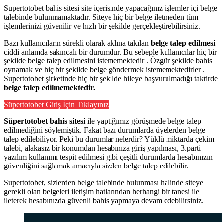
Supertotobet bahis sitesi site içerisinde yapacağınız işlemler içi belge
talebinde bulunmamaktadır. Siteye hiç bir belge iletmeden tüm
işlemlerinizi güvenilir ve hızlı bir şekilde gerçekleştirebilirsiniz.
Bazı kullanıcıların sürekli olarak aklına takılan
belge talep edilmesi
ciddi anlamda sakıncalı bir durumdur. Bu sebeple kullanıcılar hiç bir
şekilde belge talep edilmesini istememektedir . Özgür şekilde bahis
oynamak ve hiç bir şekilde belge göndermek istememektedirler .
Supertotobet şirketinde hiç bir şekilde hileye başvurulmadığı taktirde
belge talep edilmemektedir.
Süpertotobet Giriş İçin Tıklayınız
Süpertotobet bahis sitesi
ile yaptığımız görüşmede belge talep
edilmediğini söylemiştik. Fakat bazı durumlarda üyelerden belge
talep edilebiliyor. Peki bu durumlar nelerdir? Yüklü miktarda çekim
talebi, alakasız bir konumdan hesabınıza giriş yapılması, 3.parti
yazılım kullanımı tespit edilmesi gibi çeşitli durumlarda hesabınızın
güvenliğini sağlamak amacıyla sizden belge talep edilebilir.
Supertotobet, sizlerden belge talebinde bulunması halinde siteye
gerekli olan belgeleri iletişim hatlarından herhangi bir tanesi ile
ileterek hesabınızda güvenli bahis yapmaya devam edebilirsiniz.