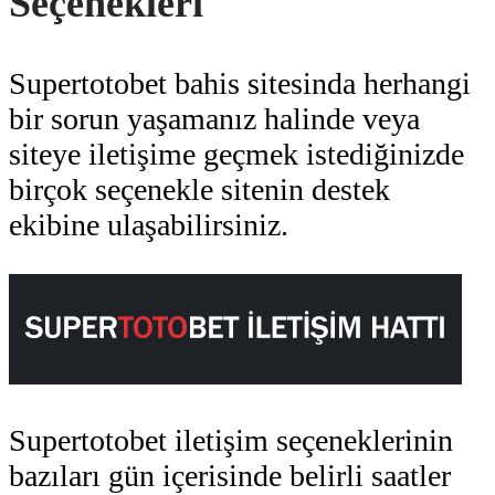
Seçenekleri
Supertotobet bahis sitesinda herhangi
bir sorun yaşamanız halinde veya
siteye iletişime geçmek istediğinizde
birçok seçenekle sitenin destek
ekibine ulaşabilirsiniz.
Supertotobet iletişim seçeneklerinin
bazıları gün içerisinde belirli saatler