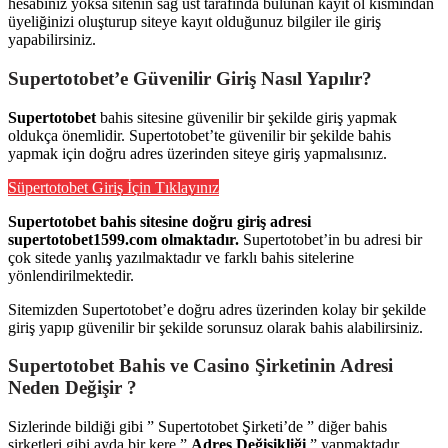
hesabınız yoksa sitenin sağ üst tarafında bulunan kayıt ol kısmından
üyeliğinizi oluşturup siteye kayıt olduğunuz bilgiler ile giriş
yapabilirsiniz.
Supertotobet’e Güvenilir Giriş Nasıl Yapılır?
Supertotobet
bahis sitesine güvenilir bir şekilde giriş yapmak
oldukça önemlidir. Supertotobet’te güvenilir bir şekilde bahis
yapmak için doğru adres üzerinden siteye giriş yapmalısınız.
Süpertotobet Giriş İçin Tıklayınız
Supertotobet bahis sitesine doğru giriş adresi
supertotobet1599.com olmaktadır.
Supertotobet’in bu adresi bir
çok sitede yanlış yazılmaktadır ve farklı bahis sitelerine
yönlendirilmektedir.
Sitemizden Supertotobet’e doğru adres üzerinden kolay bir şekilde
giriş yapıp güvenilir bir şekilde sorunsuz olarak bahis alabilirsiniz.
Supertotobet Bahis ve Casino Şirketinin Adresi
Neden Değişir ?
Sizlerinde bildiği gibi ” Supertotobet Şirketi’de ” diğer bahis
şirketleri gibi ayda bir kere ”
Adres Değişikliği
” yapmaktadır.