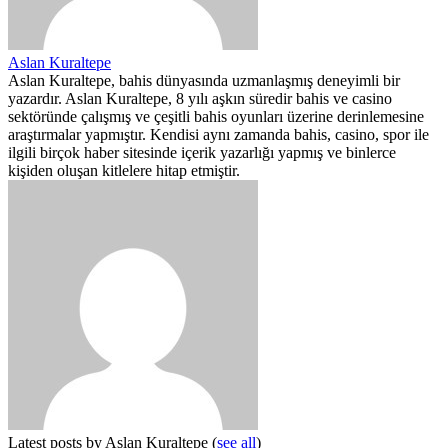
Aslan Kuraltepe
Aslan Kuraltepe, bahis dünyasında uzmanlaşmış deneyimli bir
yazardır. Aslan Kuraltepe, 8 yılı aşkın süredir bahis ve casino
sektöründe çalışmış ve çeşitli bahis oyunları üzerine derinlemesine
araştırmalar yapmıştır. Kendisi aynı zamanda bahis, casino, spor ile
ilgili birçok haber sitesinde içerik yazarlığı yapmış ve binlerce
kişiden oluşan kitlelere hitap etmiştir.
Latest posts by Aslan Kuraltepe
(
see all
)