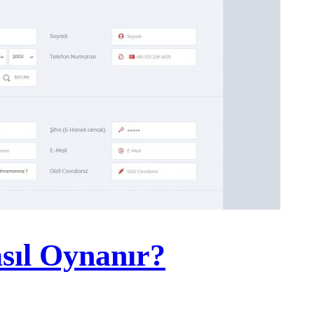
asıl Oynanır?