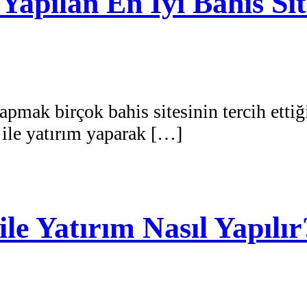
Yapılan En İyi Bahis Sit
 yapmak birçok bahis sitesinin tercih etti
ı ile yatırım yaparak […]
le Yatırım Nasıl Yapılır