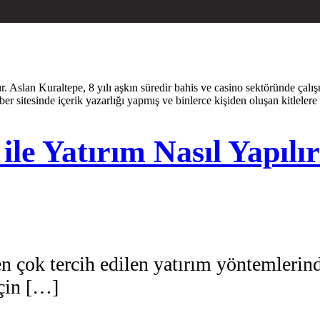
Aslan Kuraltepe, 8 yılı aşkın süredir bahis ve casino sektöründe çalışm
er sitesinde içerik yazarlığı yapmış ve binlerce kişiden oluşan kitlelere h
le Yatırım Nasıl Yapılı
en çok tercih edilen yatırım yöntemlerind
için […]