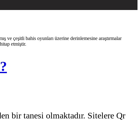
ış ve çeşitli bahis oyunları üzerine derinlemesine araştırmalar
itap etmiştir.
r?
en bir tanesi olmaktadır. Sitelere Qr