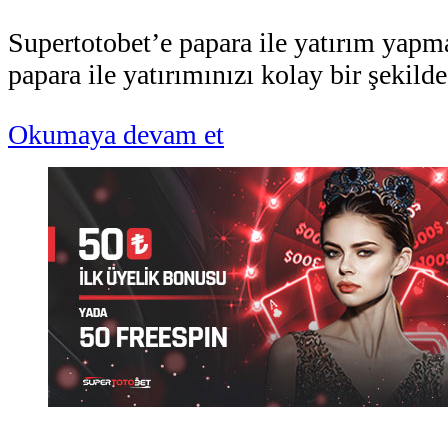
Supertotobet’e papara ile yatırım yapma
papara ile yatırımınızı kolay bir şekild
Okumaya devam et