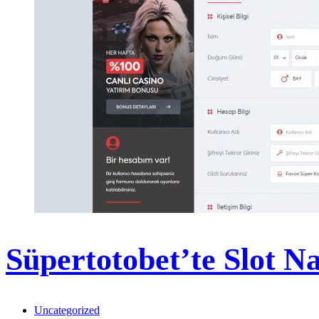
Süpertotobet’te Slot N
Uncategorized