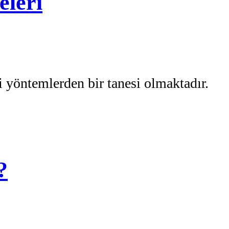
eleri
ği yöntemlerden bir tanesi olmaktadır.
?