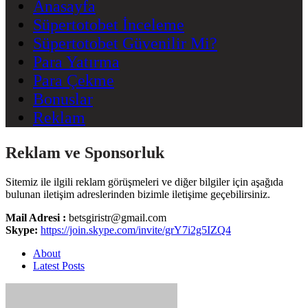
Anasayfa
Süpertotobet İnceleme
Süpertotobet Güvenilir Mi?
Para Yatırma
Para Çekme
Bonuslar
Reklam
Reklam ve Sponsorluk
Sitemiz ile ilgili reklam görüşmeleri ve diğer bilgiler için aşağıda
bulunan iletişim adreslerinden bizimle iletişime geçebilirsiniz.
Mail Adresi :
betsgiristr@gmail.com
Skype:
https://join.skype.com/invite/grY7i2g5IZQ4
About
Latest Posts