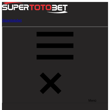
İçeriğe
geç
Süpertotobet
Menü