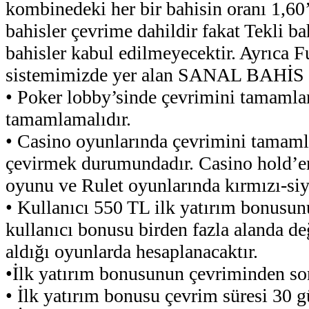
kombinedeki her bir bahisin oranı 1,6
bahisler çevrime dahildir fakat Tekli ba
bahisler kabul edilmeyecektir. Ayrıca Fu
sistemimizde yer alan SANAL BAHİS de
• Poker lobby’sinde çevrimini tamamlam
tamamlamalıdır.
• Casino oyunlarında çevrimini tamaml
çevirmek durumundadır. Casino hold’em
oyunu ve Rulet oyunlarında kırmızı-siya
• Kullanıcı 550 TL ilk yatırım bonusun
kullanıcı bonusu birden fazla alanda değ
aldığı oyunlarda hesaplanacaktır.
•İlk yatırım bonusunun çevriminden son
• İlk yatırım bonusu çevrim süresi 30 