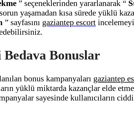
Çekme
” seçeneklerinden yararlanarak “
S
r sorun yaşamadan kısa sürede yüklü kaza
n
” sayfasını
gaziantep escort
incelemeyi
edebilirsiniz.
i Bedava Bonuslar
ullanılan bonus kampanyaları
gaziantep es
arın yüklü miktarda kazançlar elde etme
panyalar sayesinde kullanıcıların cidd