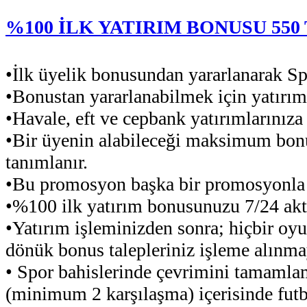
%100 İLK YATIRIM BONUSU 550
•İlk üyelik bonusundan yararlanarak Spo
•Bonustan yararlanabilmek için yatır
•Havale, eft ve cepbank yatırımlarınız
•Bir üyenin alabileceği maksimum bonus
tanımlanır.
•Bu promosyon başka bir promosyonla b
•%100 ilk yatırım bonusunuzu 7/24 aktif
•Yatırım işleminizden sonra; hiçbir oy
dönük bonus talepleriniz işleme alınma
• Spor bahislerinde çevrimini tamam
(minimum 2 karşılaşma) içerisinde futb