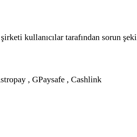
 şirketi kullanıcılar tarafından sorun şe
Astropay , GPaysafe , Cashlink