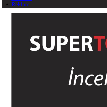
Reklam