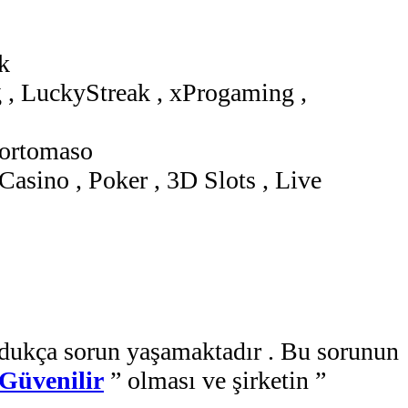
k
 , LuckyStreak , xProgaming ,
Portomaso
 Casino , Poker , 3D Slots , Live
oldukça sorun yaşamaktadır . Bu sorunun
Güvenilir
” olması ve şirketin ”