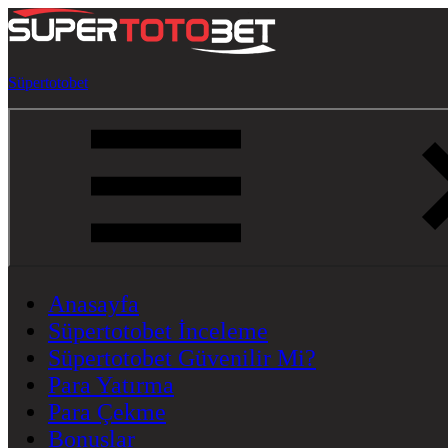
İçeriğe
geç
Süpertotobet
Anasayfa
Süpertotobet İnceleme
Süpertotobet Güvenilir Mi?
Para Yatırma
Para Çekme
Bonuslar