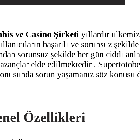
his ve Casino Şirketi
yıllardır ülkemiz
llanıcıların başarılı ve sorunsuz şekilde
ından sorunsuz şekilde her gün ciddi anlam
zançlar elde edilmektedir . Supertotobet
onusunda sorun yaşamanız söz konusu de
nel Özellikleri