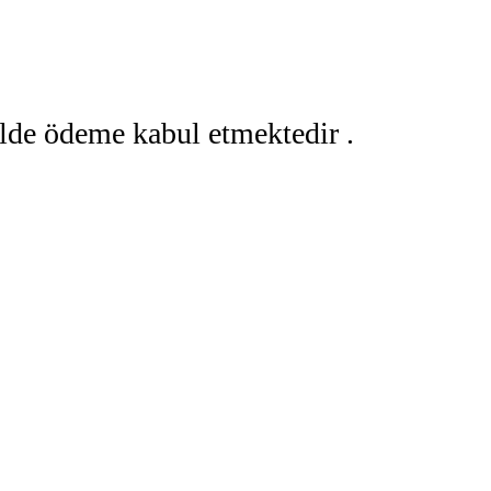
kilde ödeme kabul etmektedir .